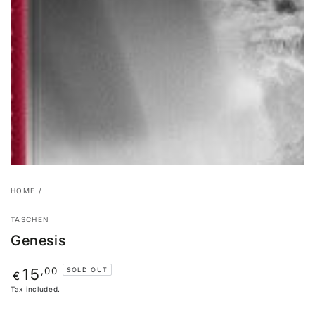
HOME
/
TASCHEN
Genesis
Regular
,00
15
SOLD OUT
€
price
Tax included.