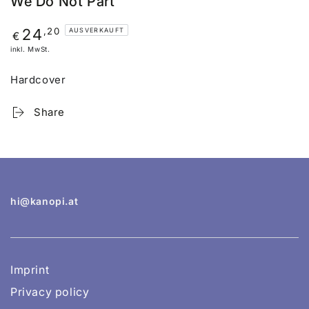
We Do Not Part
Regulärer
,20
24
AUSVERKAUFT
€
Preis
inkl. MwSt.
Hardcover
Share
hi@kanopi.at
Imprint
Privacy policy