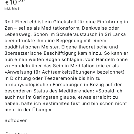
Regulärer
,30
10
€
Preis
inkl. MwSt.
Rolf Elberfeld ist ein Glücksfall für eine Einführung in
Zen – sei es als Meditationsform, Denkweise oder
Lebensweg. Schon im Schüleraustausch in Sri Lanka
beeindruckte ihn eine Begegnung mit einem
buddhistischen Meister. Eigene theoretische und
übersetzerische Beschäftigung kam hinzu. So kann er
nun einen weiten Bogen schlagen: vom Handeln ohne
zu Handeln über das Sein in Meditation (die er als
»Anweisung für Achtsamkeitsübungen« bezeichnet),
in Dichtung oder Teezeremonie bis hin zu
hirnphysiologischen Forschungen in Bezug auf den
besonderen Status des Meditierenden: »Sobald ich
auch nur im Geringsten glaube, etwas erreicht zu
haben, halte ich Bestimmtes fest und bin schon nicht
mehr in der Übung.«
Softcover