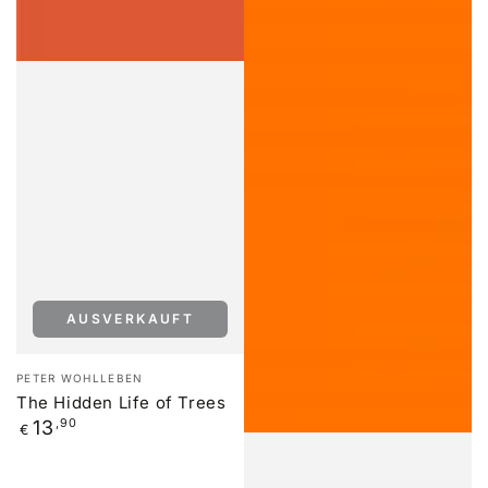
AUSVERKAUFT
Verkäufer/in:
PETER WOHLLEBEN
The Hidden Life of Trees
Regulärer
13
,90
€
Preis