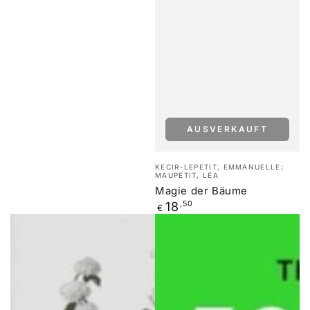
AUSVERKAUFT
Verkäufer/in:
KECIR-LEPETIT, EMMANUELLE;
MAUPETIT, LÉA
Magie der Bäume
Regulärer
18
,50
€
Preis