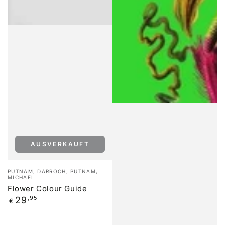
AUSVERKAUFT
Verkäufer/in:
PUTNAM, DARROCH; PUTNAM,
MICHAEL
Flower Colour Guide
Regulärer
29
,95
€
Preis