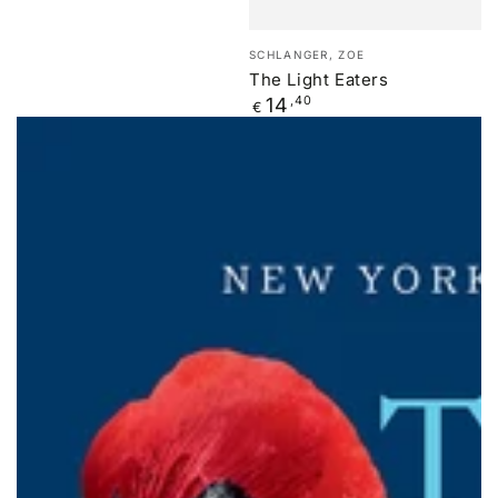
Verkäufer/in:
SCHLANGER, ZOE
The Light Eaters
Regulärer
14
,40
€
Preis