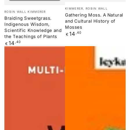
Verkäufer/in:
KIMMERER, ROBIN WALL
Verkäufer/in:
ROBIN WALL KIMMERER
Gathering Moss. A Natural
Braiding Sweetgrass.
and Cultural History of
Indigenous Wisdom,
Mosses
Scientific Knowledge and
Regulärer
14
,40
€
the Teachings of Plants
Preis
Regulärer
14
,40
€
Preis