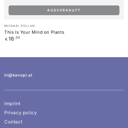
AUSVERKAUFT
Verkäufer/in:
MICHAEL POLLAN
This Is Your Mind on Plants
Regulärer
16
,00
€
Preis
hi@kanopi.at
Imprint
Privacy policy
Contact