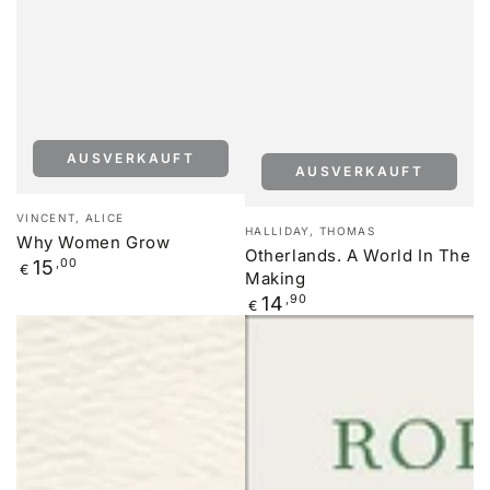
AUSVERKAUFT
AUSVERKAUFT
Verkäufer/in:
VINCENT, ALICE
Verkäufer/in:
HALLIDAY, THOMAS
Why Women Grow
Otherlands. A World In The
Regulärer
15
,00
€
Making
Preis
Regulärer
14
,90
€
Preis