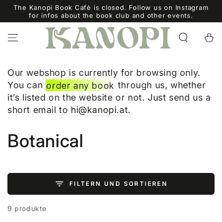
ZUM INHALT
The Kanopi Book Café is closed. Follow us on Instagram
SPRINGEN
for infos about the book club and other events.
Warenko
Our webshop is currently for browsing only.
You can
order any book
through us, whether
it’s listed on the website or not. Just send us a
short email to
hi@kanopi.at
.
Kollektion:
Botanical
FILTERN UND SORTIEREN
9 produkte